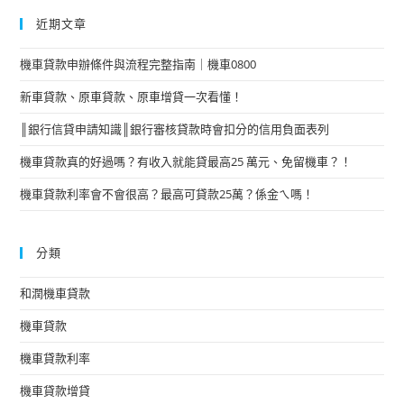
近期文章
機車貸款申辦條件與流程完整指南｜機車0800
新車貸款、原車貸款、原車增貸一次看懂！
║銀行信貸申請知識║銀行審核貸款時會扣分的信用負面表列
機車貸款真的好過嗎？有收入就能貸最高25 萬元、免留機車？！
機車貸款利率會不會很高？最高可貸款25萬？係金ㄟ嗎！
分類
和潤機車貸款
機車貸款
機車貸款利率
機車貸款增貸