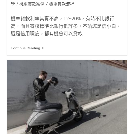
學
/
機車貸款案例
/
機車貸款流程
機車貸款利率其實不高，12~20%，有時不比銀行
高，而且審核標準比銀行低許多，不論您是信小白、
還是信用瑕疵，都有機會可以貸款！
Continue Reading