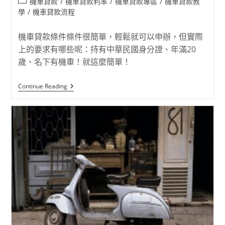
機車貸款
/
機車貸款利率
/
機車貸款專區
/
機車貸款教
學
/
機車貸款流程
機車貸款條件條件很簡單，輕鬆就可以申辦，但實際
上的要求有哪些呢：持有中華民國身分證、年滿20
歲、名下有機車！就這麼簡單！
Continue Reading