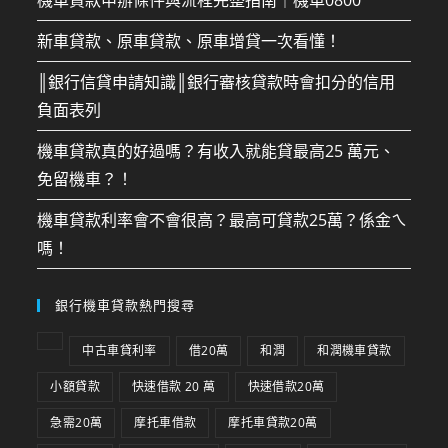
新車貸款、原車貸款、原車增貸一次看懂！
║銀行信貸申請知識║銀行審核貸款時會扣分的信用
負面表列
機車貸款真的好過嗎？有收入就能貸最高25 萬元、
免留機車？！
機車貸款利率會不會很高？最高可貸款25萬？係金ㄟ
嗎！
銀行機車貸款熱門搜尋
中古車貸利率
借20萬
和潤
和潤機車貸款
小額貸款
快速借款 20 萬
快速借款20萬
急需20萬
摩托車借款
摩托車貸款20萬