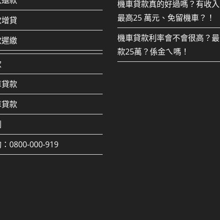
款還款
機車貸款真的好過嗎？有收入
最高25 萬元、免留機車？！
款增貸
機車貸款利率會不會很高？最
款遲繳
款25萬？係金ㄟ嗎！
款
車貸款
車貸款
例
0800-000-919