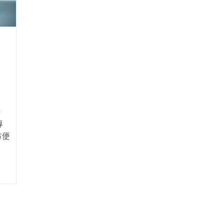
車
。
專
方便