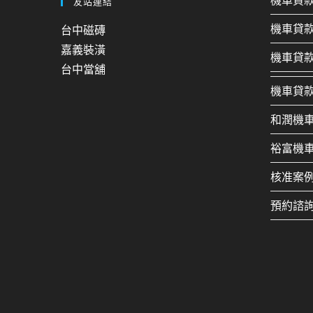
機車貸
友站連結
機車貸
台中磁磚
嘉義裝潢
機車貸
台中當舖
機車貸
和潤機
裕富機
核准案
預約諮詢：