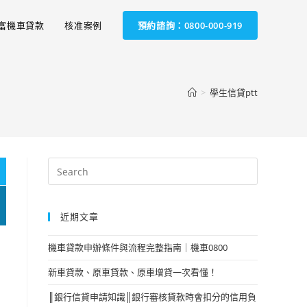
富機車貸款
核准案例
預約諮詢：0800-000-919
>
學生信貸ptt
近期文章
機車貸款申辦條件與流程完整指南｜機車0800
新車貸款、原車貸款、原車增貸一次看懂！
║銀行信貸申請知識║銀行審核貸款時會扣分的信用負