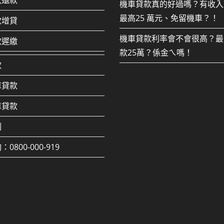
款還款
機車貸款真的好過嗎？有收入
最高25 萬元、免留機車？！
款增貸
機車貸款利率會不會很高？最
款遲繳
款25萬？係金ㄟ嗎！
款
車貸款
車貸款
例
0800-000-919