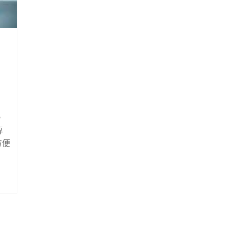
車
。
專
方便