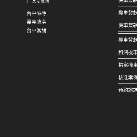
機車貸
友站連結
機車貸
台中磁磚
嘉義裝潢
機車貸
台中當舖
機車貸
和潤機
裕富機
核准案
預約諮詢：