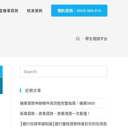
富機車貸款
核准案例
預約諮詢：0800-000-919
>
學生借錢平台
近期文章
機車貸款申辦條件與流程完整指南｜機車0800
新車貸款、原車貸款、原車增貸一次看懂！
║銀行信貸申請知識║銀行審核貸款時會扣分的信用負