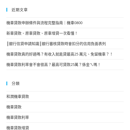
近期文章
機車貸款申辦條件與流程完整指南｜機車0800
新車貸款、原車貸款、原車增貸一次看懂！
║銀行信貸申請知識║銀行審核貸款時會扣分的信用負面表列
機車貸款真的好過嗎？有收入就能貸最高25 萬元、免留機車？！
機車貸款利率會不會很高？最高可貸款25萬？係金ㄟ嗎！
分類
和潤機車貸款
機車貸款
機車貸款利率
機車貸款增貸