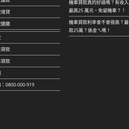
款還款
機車貸款真的好過嗎？有收入
最高25 萬元、免留機車？！
款增貸
機車貸款利率會不會很高？最
款遲繳
款25萬？係金ㄟ嗎！
款
車貸款
車貸款
例
0800-000-919