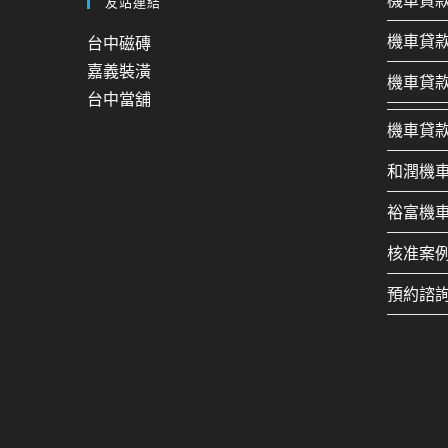
機車貸
友站連結
機車貸
台中磁磚
嘉義裝潢
機車貸
台中當舖
機車貸
和潤機
裕富機
核准案
預約諮詢：