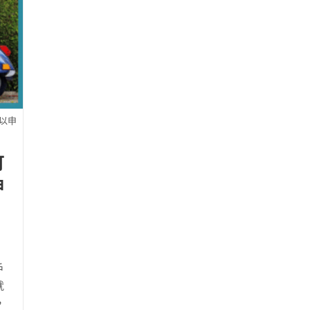
以申
可
申
戶
就
，