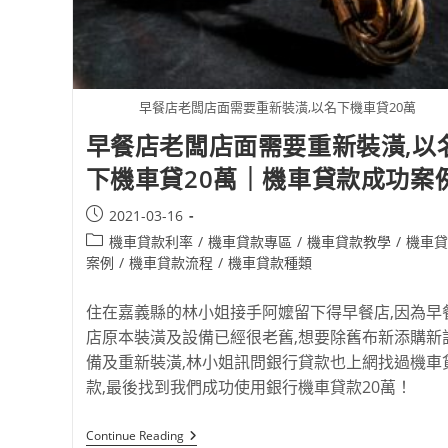
早餐店老闆店面需要重新裝潢,以名下機車貸20萬
早餐店老闆店面需要重新裝潢,以
下機車貸20萬｜機車貸款成功案
2021-03-16
機車貸款利率
/
機車貸款專區
/
機車貸款教學
/
機車貸
案例
/
機車貸款流程
/
機車貸款種類
住在嘉義縣的林小姐接手阿嬤留下得早餐店,因為早
店原本裝潢及設備已經很老舊,想要除舊布新添購新
備及重新裝潢,林小姐訊問銀行貸款也上網找過機車
款,最後找到我們成功使用銀行機車貸款20萬！
Continue Reading