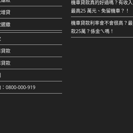
款還款
機車貸款真的好過嗎？有收入
最高25 萬元、免留機車？！
款增貸
機車貸款利率會不會很高？最
款遲繳
款25萬？係金ㄟ嗎！
款
車貸款
車貸款
例
0800-000-919