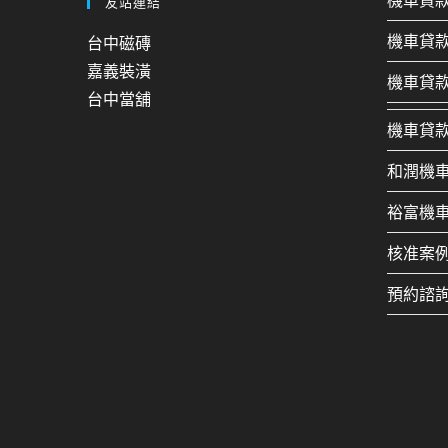
機車貸
友站連結
機車貸
台中磁磚
嘉義裝潢
機車貸
台中當舖
機車貸
和潤機
裕富機
核准案
預約諮詢：