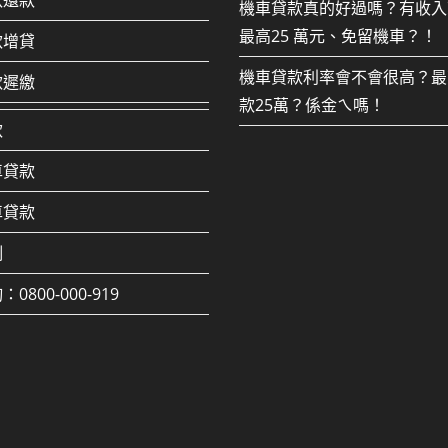
款還款
機車貸款真的好過嗎？有收入
最高25 萬元、免留機車？！
款增貸
機車貸款利率會不會很高？最
款遲繳
款25萬？係金ㄟ嗎！
款
車貸款
車貸款
例
0800-000-919