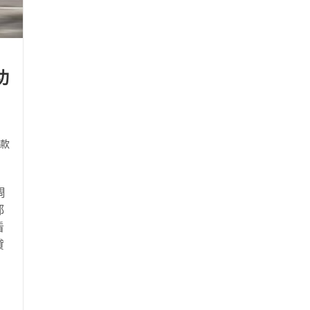
功
款
周
都
看
貸