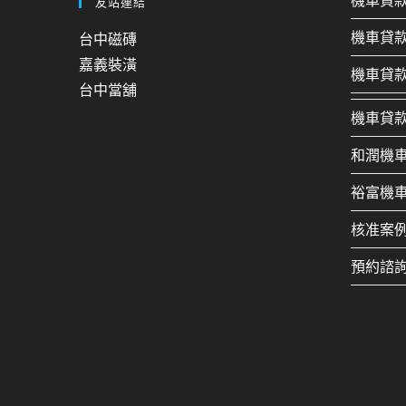
機車貸
友站連結
機車貸
台中磁磚
嘉義裝潢
機車貸
台中當舖
機車貸
和潤機
裕富機
核准案
預約諮詢：