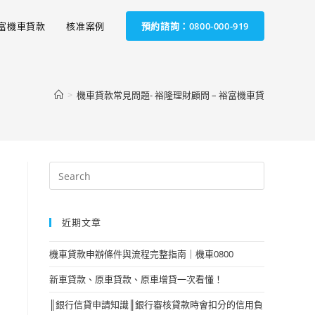
富機車貸款
核准案例
預約諮詢：0800-000-919
>
機車貸款常見問題- 裕隆理財顧問 – 裕富機車貸
近期文章
機車貸款申辦條件與流程完整指南｜機車0800
新車貸款、原車貸款、原車增貸一次看懂！
║銀行信貸申請知識║銀行審核貸款時會扣分的信用負