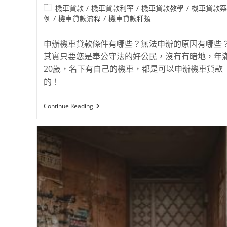
機車貸款
/
機車貸款利率
/
機車貸款教學
/
機車貸款案
例
/
機車貸款流程
/
機車貸款種類
申辦機車貸款條件有哪些？無法申辦的原因有哪些
其實只要您是奉公守法的好公民，沒有有暗地，年
20歲，名下有自己的機車，都是可以申辦機車貸款
的！
Continue Reading