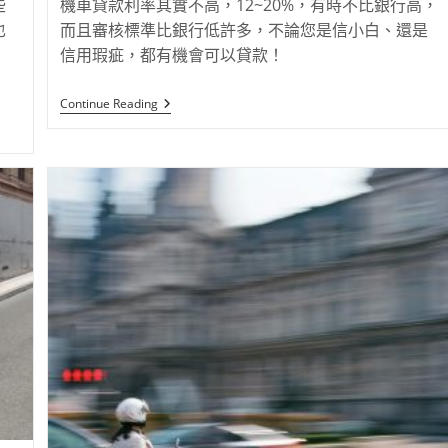
些
機車貸款利率其實不高，12~20%，有時不比銀行高，
也
而且審核標準比銀行低許多，不論您是信小白、還是
，
信用瑕疵，都有機會可以貸款！
Continue Reading