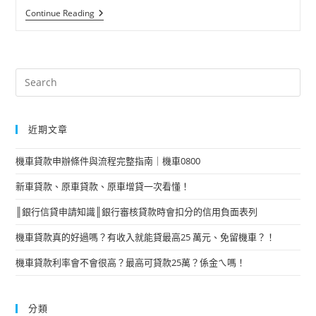
Continue Reading
近期文章
機車貸款申辦條件與流程完整指南｜機車0800
新車貸款、原車貸款、原車增貸一次看懂！
║銀行信貸申請知識║銀行審核貸款時會扣分的信用負面表列
機車貸款真的好過嗎？有收入就能貸最高25 萬元、免留機車？！
機車貸款利率會不會很高？最高可貸款25萬？係金ㄟ嗎！
分類