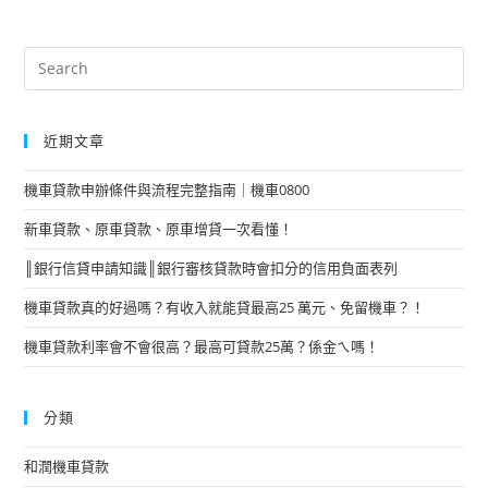
近期文章
機車貸款申辦條件與流程完整指南｜機車0800
新車貸款、原車貸款、原車增貸一次看懂！
║銀行信貸申請知識║銀行審核貸款時會扣分的信用負面表列
機車貸款真的好過嗎？有收入就能貸最高25 萬元、免留機車？！
機車貸款利率會不會很高？最高可貸款25萬？係金ㄟ嗎！
分類
和潤機車貸款