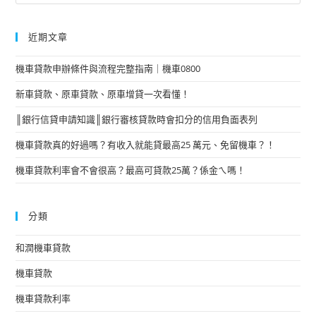
近期文章
機車貸款申辦條件與流程完整指南｜機車0800
新車貸款、原車貸款、原車增貸一次看懂！
║銀行信貸申請知識║銀行審核貸款時會扣分的信用負面表列
機車貸款真的好過嗎？有收入就能貸最高25 萬元、免留機車？！
機車貸款利率會不會很高？最高可貸款25萬？係金ㄟ嗎！
分類
和潤機車貸款
機車貸款
機車貸款利率