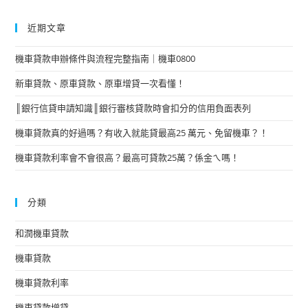
近期文章
機車貸款申辦條件與流程完整指南｜機車0800
新車貸款、原車貸款、原車增貸一次看懂！
║銀行信貸申請知識║銀行審核貸款時會扣分的信用負面表列
機車貸款真的好過嗎？有收入就能貸最高25 萬元、免留機車？！
機車貸款利率會不會很高？最高可貸款25萬？係金ㄟ嗎！
分類
和潤機車貸款
機車貸款
機車貸款利率
機車貸款增貸