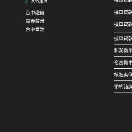
機車貸
友站連結
機車貸
台中磁磚
嘉義裝潢
機車貸
台中當舖
機車貸
和潤機
裕富機
核准案
預約諮詢：