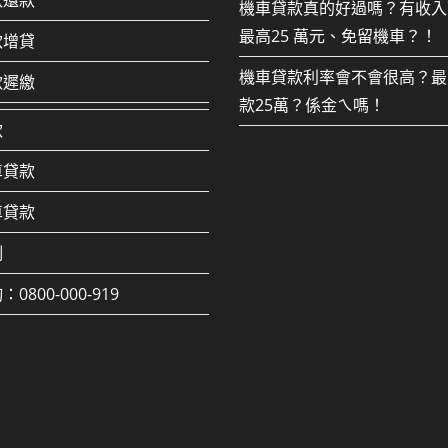
款還款
機車貸款真的好過嗎？有收入
最高25 萬元、免留機車？！
款增貸
機車貸款利率會不會很高？最
款遲繳
款25萬？係金ㄟ嗎！
款
車貸款
車貸款
例
0800-000-919