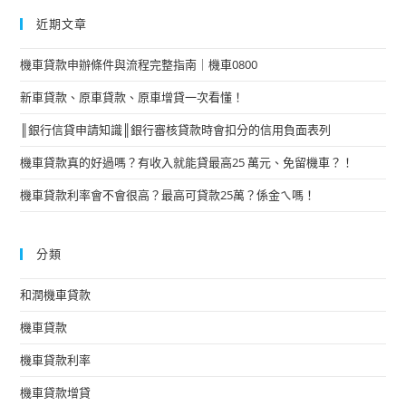
近期文章
機車貸款申辦條件與流程完整指南｜機車0800
新車貸款、原車貸款、原車增貸一次看懂！
║銀行信貸申請知識║銀行審核貸款時會扣分的信用負面表列
機車貸款真的好過嗎？有收入就能貸最高25 萬元、免留機車？！
機車貸款利率會不會很高？最高可貸款25萬？係金ㄟ嗎！
分類
和潤機車貸款
機車貸款
機車貸款利率
機車貸款增貸