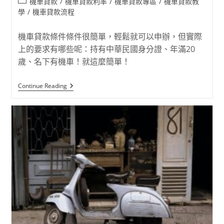
機車貸款
/
機車貸款利率
/
機車貸款專區
/
機車貸款教
學
/
機車貸款流程
機車貸款條件條件很簡單，輕鬆就可以申辦，但實際
上的要求有哪些呢：持有中華民國身分證、年滿20
歲、名下有機車！就這麼簡單！
Continue Reading