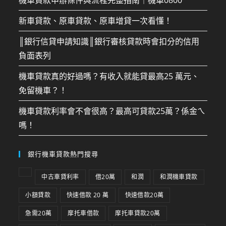
新車貸款、原車貸款、原車增貸一次看懂！
║銀行信貸申請知識║銀行審核貸款時會扣分的信用
負面表列
機車貸款真的好過嗎？有收入就能貸最高25 萬元、
免留機車？！
機車貸款利率會不會很高？最高可貸款25萬？係金ㄟ
嗎！
銀行機車貸款熱門搜尋
中古車貸利率
借20萬
和潤
和潤機車貸款
小額貸款
快速借款 20 萬
快速借款20萬
急需20萬
摩托車借款
摩托車貸款20萬