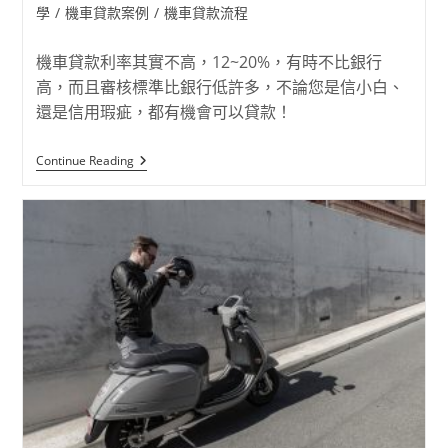
學
/
機車貸款案例
/
機車貸款流程
機車貸款利率其實不高，12~20%，有時不比銀行
高，而且審核標準比銀行低許多，不論您是信小白、
還是信用瑕疵，都有機會可以貸款！
Continue Reading