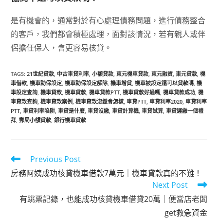
是有機會的，通常對於有心處理債務問題，進行債務整合
的客戶，我們都會積極處理，面對該情況，若有親人或伴
侶擔任保人，會更容易核貸。
TAGS
:
21世紀貸款
,
中古車貸利率
,
小額貸款
,
東元機車貸款
,
東元融資
,
東元貸款
,
機
車借款
,
機車動保設定
,
機車動保設定解除
,
機車增貸
,
機車被設定還可以貸款嗎
,
機
車設定查詢
,
機車貸款
,
機車貸款
,
機車貸款PTT
,
機車貸款好過嗎
,
機車貸款成功
,
機
車貸款查詢
,
機車貸款案例
,
機車貸款沒繳會怎樣
,
車貸PTT
,
車貸利率2020
,
車貸利率
PTT
,
車貸利率陷阱
,
車貸是什麼
,
車貸沒繳
,
車貸計算機
,
車貸試算
,
車貸遲繳一個禮
拜
,
郵局小額貸款
,
銀行機車貸款
Previous Post
房務阿姨成功核貸機車借款7萬元｜機車貸款真的不難！
Next Post
有跳票記錄，也能成功核貸機車借貸20萬｜便當店老闆
get救急資金