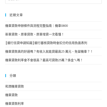
近期文章
機車貸款申辦條件與流程完整指南｜機車0800
新車貸款、原車貸款、原車增貸一次看懂！
║銀行信貸申請知識║銀行審核貸款時會扣分的信用負面表列
機車貸款真的好過嗎？有收入就能貸最高25 萬元、免留機車？！
機車貸款利率會不會很高？最高可貸款25萬？係金ㄟ嗎！
分類
和潤機車貸款
機車貸款
機車貸款利率