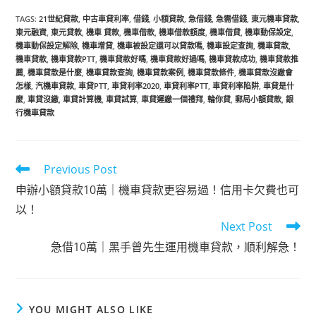
TAGS
:
21世紀貸款
,
中古車貸利率
,
借錢
,
小額貸款
,
急借錢
,
急需借錢
,
東元機車貸款
,
東元融資
,
東元貸款
,
機車 貸款
,
機車借款
,
機車借款額度
,
機車借貸
,
機車動保設定
,
機車動保設定解除
,
機車增貸
,
機車被設定還可以貸款嗎
,
機車設定查詢
,
機車貸款
,
機車貸款
,
機車貸款PTT
,
機車貸款好嗎
,
機車貸款好過嗎
,
機車貸款成功
,
機車貸款推
薦
,
機車貸款是什麼
,
機車貸款查詢
,
機車貸款案例
,
機車貸款條件
,
機車貸款沒繳會
怎樣
,
汽機車貸款
,
車貸PTT
,
車貸利率2020
,
車貸利率PTT
,
車貸利率陷阱
,
車貸是什
麼
,
車貸沒繳
,
車貸計算機
,
車貸試算
,
車貸遲繳一個禮拜
,
輪你貸
,
郵局小額貸款
,
銀
行機車貸款
Previous Post
申辦小額貸款10萬｜機車貸款更容易過！信用卡欠費也可
以！
Next Post
急借10萬｜黑手曾先生運用機車貸款，順利解急！
YOU MIGHT ALSO LIKE