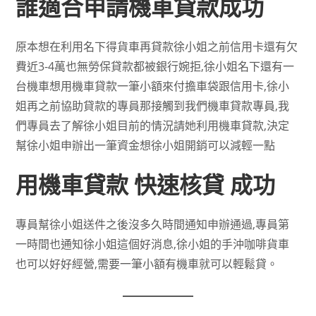
誰適合申請機車貸款成功
原本想在利用名下得貨車再貸款徐小姐之前信用卡還有欠
費近3-4萬也無勞保貸款都被銀行婉拒,徐小姐名下還有一
台機車想用機車貸款一筆小額來付擔車袋跟信用卡,徐小
姐再之前協助貸款的專員那接觸到我們機車貸款專員,我
們專員去了解徐小姐目前的情況請她利用機車貸款,決定
幫徐小姐申辦出一筆資金想徐小姐開銷可以減輕一點
用機車貸款 快速核貸 成功
專員幫徐小姐送件之後沒多久時間通知申辦通過,專員第
一時間也通知徐小姐這個好消息,徐小姐的手沖咖啡貨車
也可以好好經營,需要一筆小額有機車就可以輕鬆貸。