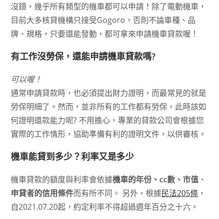
沒錯，幾乎所有類型的機車都可以申請！除了電動機車，
目前大多核貸機構只接受Gogoro，否則不論車種、品
牌、規格，只要還能發動，都可拿來申請機車貸款喔！
有工作沒勞保，還能申請機車貸款嗎?
可以喔！
通常申請貸款時，也必須提出財力證明，而最常見的就是
勞保明細了。然而，並非所有的工作都有勞保，此時該如
何證明還款能力呢? 不用擔心，專業的貸款公司會根據您
實際的工作情形，協助準備有利的證明文件，以供審核。
機車能貸到多少？利率又是多少
機車貸款的額度與利率會依據
機車的年份、cc數、市值
、
申貸者的信用條件
而有所不同。 另外，根據
民法205條
，
自2021.07.20起，約定利率不得超過週年百分之十六。