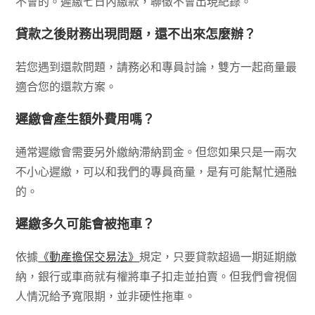
不會的。遲繳七日內繳款，聯徵不會出現紀錄。
貸款之後財務出現問題，還不出來怎麼辦？
若您遇到還款問題，請務必和專員討論，雙方一起商量最
適合您的還款方案。
遲繳會產生額外費用嗎？
通常遲繳會需要另外繳納滯納罰金。但您如果只是一兩次
不小心遲繳，可以和我們的專員商量，是有可能幫忙通融
的。
遲繳多久可能會被拖車？
依據
《動產擔保交易法》
規定，只要貸款超過一期延期繳
納，銀行或車商就有權將車子扣走並拍賣。但我們會視個
人情況給予寬限期，並非硬性拖車。