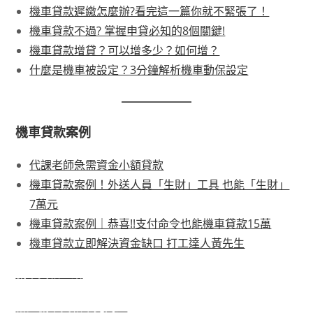
機車貸款遲繳怎麼辦?看完這一篇你就不緊張了！
機車貸款不過? 掌握申貸必知的8個關鍵!
機車貸款增貸？可以增多少？如何增？
什麼是機車被設定？3分鐘解析機車動保設定
機車貸款案例
代課老師急需資金小額貸款
機車貸款案例！外送人員「生財」工具 也能「生財」
7萬元
機車貸款案例｜恭喜!!支付命令也能機車貸款15萬
機車貸款立即解決資金缺口 打工達人黃先生
機車貸款介紹
裕隆機車貸款常見問題