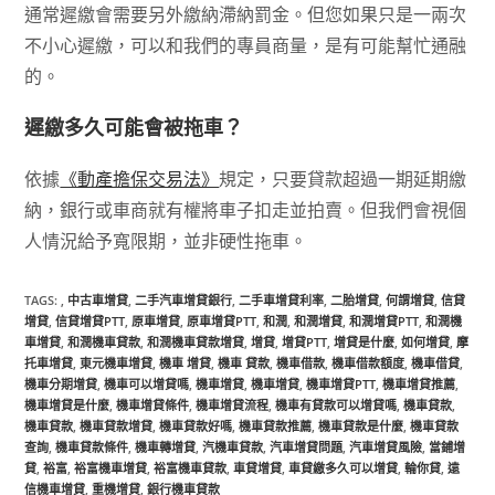
通常遲繳會需要另外繳納滯納罰金。但您如果只是一兩次
不小心遲繳，可以和我們的專員商量，是有可能幫忙通融
的。
遲繳多久可能會被拖車？
依據
《動產擔保交易法》
規定，只要貸款超過一期延期繳
納，銀行或車商就有權將車子扣走並拍賣。但我們會視個
人情況給予寬限期，並非硬性拖車。
TAGS
:
,
中古車增貸
,
二手汽車增貸銀行
,
二手車增貸利率
,
二胎增貸
,
何謂增貸
,
信貸
增貸
,
信貸增貸PTT
,
原車增貸
,
原車增貸PTT
,
和潤
,
和潤增貸
,
和潤增貸PTT
,
和潤機
車增貸
,
和潤機車貸款
,
和潤機車貸款增貸
,
增貸
,
增貸PTT
,
增貸是什麼
,
如何增貸
,
摩
托車增貸
,
東元機車增貸
,
機車 增貸
,
機車 貸款
,
機車借款
,
機車借款額度
,
機車借貸
,
機車分期增貸
,
機車可以增貸嗎
,
機車增貸
,
機車增貸
,
機車增貸PTT
,
機車增貸推薦
,
機車增貸是什麼
,
機車增貸條件
,
機車增貸流程
,
機車有貸款可以增貸嗎
,
機車貸款
,
機車貸款
,
機車貸款增貸
,
機車貸款好嗎
,
機車貸款推薦
,
機車貸款是什麼
,
機車貸款
查詢
,
機車貸款條件
,
機車轉增貸
,
汽機車貸款
,
汽車增貸問題
,
汽車增貸風險
,
當鋪增
貸
,
裕富
,
裕富機車增貸
,
裕富機車貸款
,
車貸增貸
,
車貸繳多久可以增貸
,
輪你貸
,
遠
信機車增貸
,
重機增貸
,
銀行機車貸款