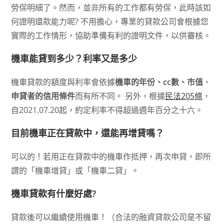
勞保明細了。然而，並非所有的工作都有勞保，此時該如
何證明還款能力呢? 不用擔心，專業的貸款公司會根據您
實際的工作情形，協助準備有利的證明文件，以供審核。
機車能貸到多少？利率又是多少
機車貸款的額度與利率會依據
機車的年份、cc數、市值
、
申貸者的信用條件
而有所不同。 另外，根據
民法205條
，
自2021.07.20起，約定利率不得超過週年百分之十六。
目前機車正在貸款中，還能再增貸嗎？
可以的！若用正在貸款中的機車作抵押，再次申貸，即所
謂的「機車增貸」或「機車二貸」。
機車貸款有什麼好處?
貸款後可以繼續使用機車！（合法的融資貸款公司是不留