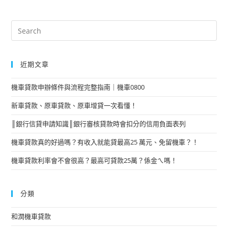
近期文章
機車貸款申辦條件與流程完整指南｜機車0800
新車貸款、原車貸款、原車增貸一次看懂！
║銀行信貸申請知識║銀行審核貸款時會扣分的信用負面表列
機車貸款真的好過嗎？有收入就能貸最高25 萬元、免留機車？！
機車貸款利率會不會很高？最高可貸款25萬？係金ㄟ嗎！
分類
和潤機車貸款