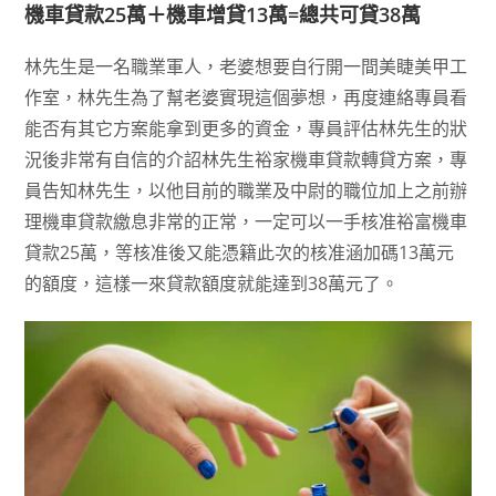
機車貸款25萬＋機車增貸13萬=總共可貸38萬
林先生是一名職業軍人，老婆想要自行開一間美睫美甲工
作室，林先生為了幫老婆實現這個夢想，再度連絡專員看
能否有其它方案能拿到更多的資金，專員評估林先生的狀
況後非常有自信的介詔林先生裕家機車貸款轉貸方案，專
員告知林先生，以他目前的職業及中尉的職位加上之前辦
理機車貸款繳息非常的正常，一定可以一手核准裕富機車
貸款25萬，等核准後又能憑籍此次的核准涵加碼13萬元
的額度，這樣一來貸款額度就能達到38萬元了。