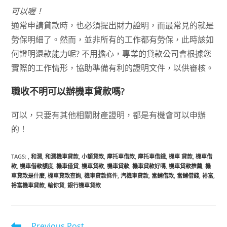
可以喔！
通常申請貸款時，也必須提出財力證明，而最常見的就是
勞保明細了。然而，並非所有的工作都有勞保，此時該如
何證明還款能力呢? 不用擔心，專業的貸款公司會根據您
實際的工作情形，協助準備有利的證明文件，以供審核。
職收不明可以辦機車貸款嗎?
可以，只要有其他相關財產證明，都是有機會可以申辦
的！
TAGS
:
,
和潤
,
和潤機車貸款
,
小額貸款
,
摩托車借款
,
摩托車借錢
,
機車 貸款
,
機車借
款
,
機車借款額度
,
機車借貸
,
機車貸款
,
機車貸款
,
機車貸款好嗎
,
機車貸款推薦
,
機
車貸款是什麼
,
機車貸款查詢
,
機車貸款條件
,
汽機車貸款
,
當鋪借款
,
當鋪借錢
,
裕富
,
裕富機車貸款
,
輪你貸
,
銀行機車貸款
Previous Post