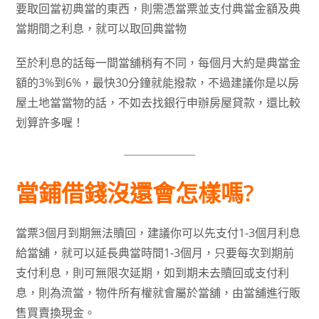
要取回當初典當的東西，則需憑當票並支付典當金額及典
當期間之利息，就可以取回典當物
至於利息的話每一間當舖稍有不同，每個月大約是典當金
額的3%到6%，最快30分鐘就能撥款，不過建議你是以房
屋土地當當物的話，不如去找銀行申辦房屋貸款，還比較
划算許多喔！
當鋪借錢沒還會怎樣嗎?
當票3個月到期無法贖回，建議你可以先支付1-3個月利息
給當舖，就可以延長典當時間1-3個月，只要每次到期前
支付利息，則可無限次延期，如到期未去贖回或支付利
息，則為流當，物件所有權就會屬於當舖，由當舖進行販
售買賣換現金。