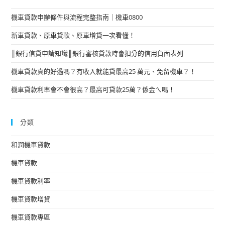
機車貸款申辦條件與流程完整指南｜機車0800
新車貸款、原車貸款、原車增貸一次看懂！
║銀行信貸申請知識║銀行審核貸款時會扣分的信用負面表列
機車貸款真的好過嗎？有收入就能貸最高25 萬元、免留機車？！
機車貸款利率會不會很高？最高可貸款25萬？係金ㄟ嗎！
分類
和潤機車貸款
機車貸款
機車貸款利率
機車貸款增貸
機車貸款專區