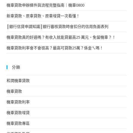
機車貸款申辦條件與流程完整指南｜機車0800
新車貸款、原車貸款、原車增貸一次看懂！
║銀行信貸申請知識║銀行審核貸款時會扣分的信用負面表列
機車貸款真的好過嗎？有收入就能貸最高25 萬元、免留機車？！
機車貸款利率會不會很高？最高可貸款25萬？係金ㄟ嗎！
分類
和潤機車貸款
機車貸款
機車貸款利率
機車貸款增貸
機車貸款專區