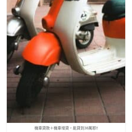
機車貸款＋機車增貸，能貸到38萬耶!!