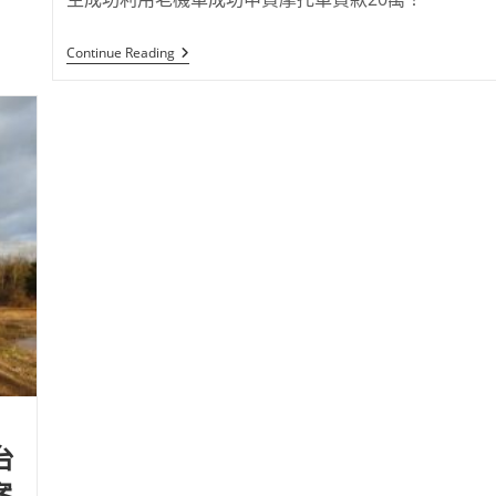
Continue Reading
台
案