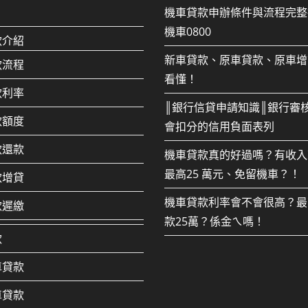
機車貸款申辦條件與流程完整
機車0800
款介紹
新車貸款、原車貸款、原車增
款流程
看懂！
款利率
║銀行信貸申請知識║銀行審
款額度
會扣分的信用負面表列
款還款
機車貸款真的好過嗎？有收入
最高25 萬元、免留機車？！
款增貸
機車貸款利率會不會很高？最
款遲繳
款25萬？係金ㄟ嗎！
款
車貸款
車貸款