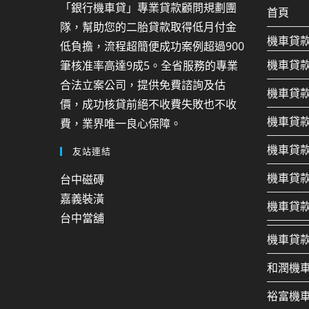
「銀行機車貸」專業貸款顧問規劃團
首頁
隊，幫助您的二胎貸款取得低月付金
機車貸
低負擔，流程超簡便成功案例超過900
機車貸
筆核准率高達9成5。全省服務的專業
合法立案公司，提供免費諮詢及估
機車貸
價，成功核貸前絕不收費失敗也不收
機車貸
費，業界唯一良心保障。
機車貸
友站連結
機車貸
台中磁磚
嘉義裝潢
機車貸
台中當舖
機車貸
和潤機
裕富機