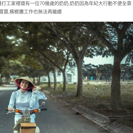
攤打工家裡還有一位70幾歲的奶奶,奶奶因為年紀大行動不便全靠
寶寶,檳榔攤工作也無法再繼續