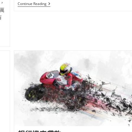
，
Continue Reading
萬
有