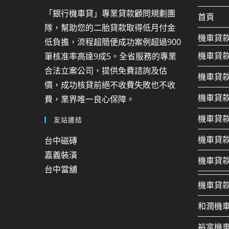
「銀行機車貸」專業貸款顧問規劃團
首頁
隊，幫助您的二胎貸款取得低月付金
機車貸
低負擔，流程超簡便成功案例超過900
機車貸
筆核准率高達9成5。全省服務的專業
合法立案公司，提供免費諮詢及估
機車貸
價，成功核貸前絕不收費失敗也不收
機車貸
費，業界唯一良心保障。
機車貸
友站連結
機車貸
台中磁磚
嘉義裝潢
機車貸
台中當舖
機車貸
和潤機
裕富機