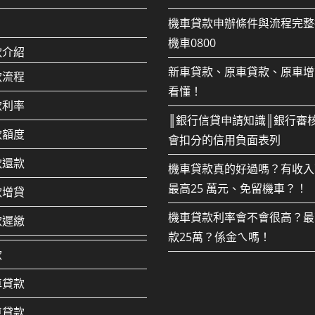
機車貸款申辦條件與流程完整
機車0800
款介紹
新車貸款、原車貸款、原車增
款流程
看懂！
款利率
║銀行信貸申請知識║銀行審
款額度
會扣分的信用負面表列
款還款
機車貸款真的好過嗎？有收入
最高25 萬元、免留機車？！
款增貸
機車貸款利率會不會很高？最
款遲繳
款25萬？係金ㄟ嗎！
款
車貸款
車貸款